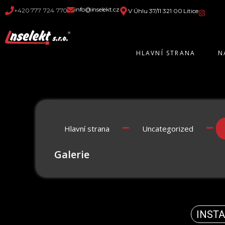
info@inselekt.cz
+420 777 724 770
V Úhlu 37/11 321 00 Litice
HLAVNÍ STRANA
N
Hlavní strana
Uncategorized
Galerie
INST