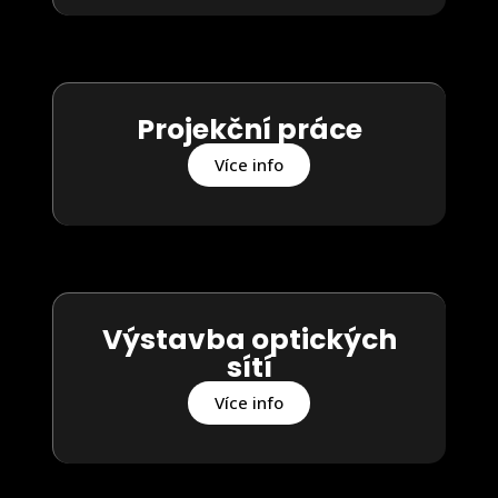
Projekční práce
Více info
Výstavba optických
sítí
Více info