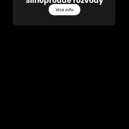
Silnoproudé rozvody
Více info