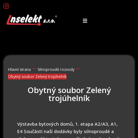
Hlavní strana
Silnoproudé rozvody
Obytný soubor Zelený trojúhelník
Obytný soubor Zelený
trojúhelník
Výstavba bytových domů, 1. etapa A2/A3, A1,
E4 Součástí naší dodávky byly silnoproudé a