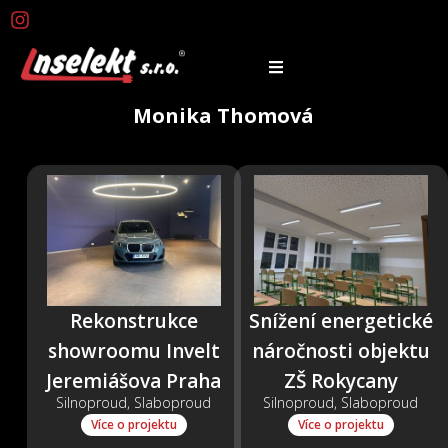
Monika Thomová
Rekonstrukce
Snížení energetické
showroomu Invelt
náročnosti objektu
Jeremiášova Praha
ZŠ Rokycany
Silnoproud, Slaboproud
Silnoproud, Slaboproud
Více o projektu
Více o projektu