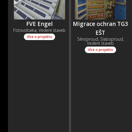
FVE Engel
Migrace ochran TG3
Fotovoltaika, Vedení staveb
EŠT
Více o projektu
Silnoproud, Slaboproud,
Vedení staveb
Více o projektu