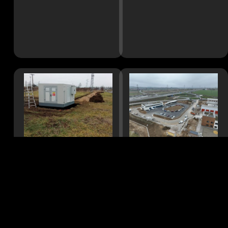
Trafostanice 22/0,4
Operační středisko u
kV Spomyšl
křižovatky Lety
Silnoproud, Vedení staveb
Silnoproud, Slaboproud
Více o projektu
Více o projektu